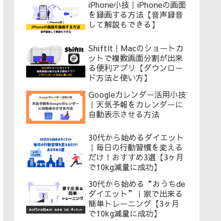
iPhone小技｜iPhoneの画面
を録画する方法【音声録音
して解説もできる】
ShiftIt｜Macのショートカ
ットで複数画面分割が出来
る便利アプリ【ダウンロー
ド方法と使い方】
Googleカレンダー活用小技
｜天気予報をカレンダーに
自動表示させる方法
30代から始めるダイエット
｜毎日の行動習慣を変える
だけ！おすすめ3選【3ヶ月
で10kg減量に成功】
30代から始める“おうちde
ダイエット”｜家で出来る
簡単トレーニング【3ヶ月
で10kg減量に成功】