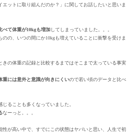
イエットに取り組んだのか？」に関してお話したいと思いま
比べて体重が10kgも増加
してしまっていました。。。
のの、いつの間にか10kgも増えていることに衝撃を受けま
のときの体重の記録と比較するまではそこまで太っている事実
体重には意外と意識が向きにくい
ので若い頃のデータと比べ
感じることも多くなっていました。
る
なーっと。。。
可能性が高い中で、すでにこの状態はヤバいと思い、人生で初