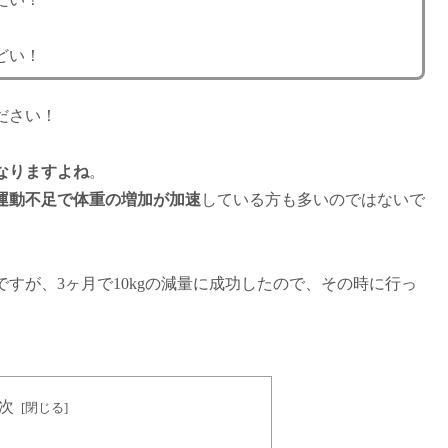
どい！
ださい！
なりますよね
。
運動不足で体重の増加が加速
している方も多いのではないで
すが、3ヶ月で10kgの減量に成功したので、その時に行っ
。
次